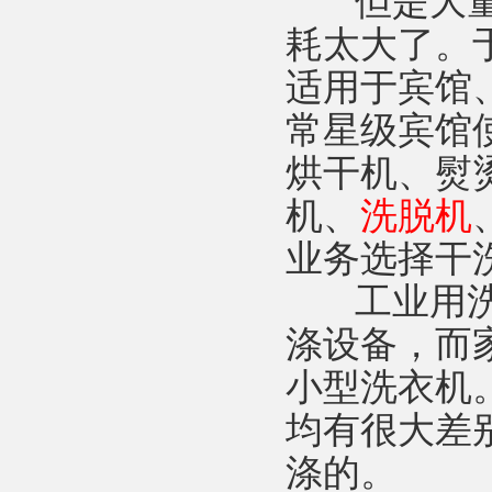
但是大量的
耗太大了。
适用于宾馆
常星级宾馆
烘干机、熨
机、
洗脱机
业务选择干
工业用洗衣
涤设备，而
小型洗衣机
均有很大差
涤的。