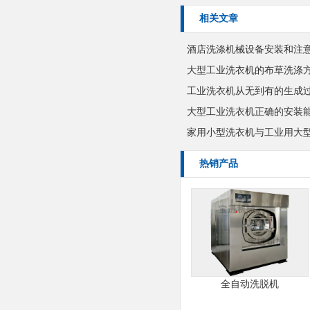
相关文章
酒店洗涤机械设备安装和注
大型工业洗衣机的布草洗涤
工业洗衣机从无到有的生成
大型工业洗衣机正确的安装
家用小型洗衣机与工业用大
热销产品
全自动洗脱机