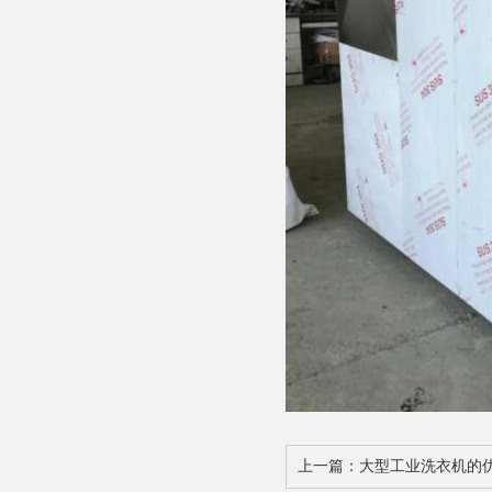
上一篇：
大型工业洗衣机的