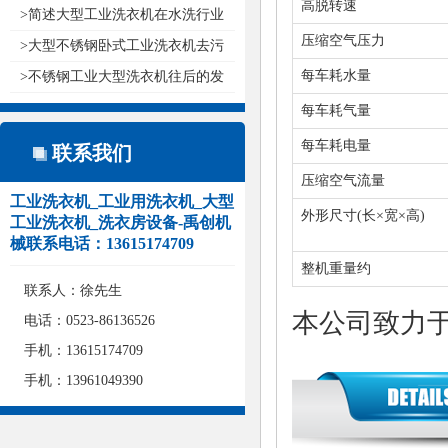
高脱转速
>简述大型工业洗衣机在水洗行业
压缩空气压力
的用..
>大型不锈钢卧式工业洗衣机去污
的基..
每车耗水量
>不锈钢工业大型洗衣机往后的发
展形..
每车耗气量
每车耗电量
联系我们
压缩空气流量
工业洗衣机_工业用洗衣机_大型
外形尺寸(长×宽×高)
工业洗衣机_洗衣房设备-禹创机
械联系电话：13615174709
整机重量约
联系人：徐先生
本公司致力
电话：0523-86136526
手机：13615174709
手机：13961049390