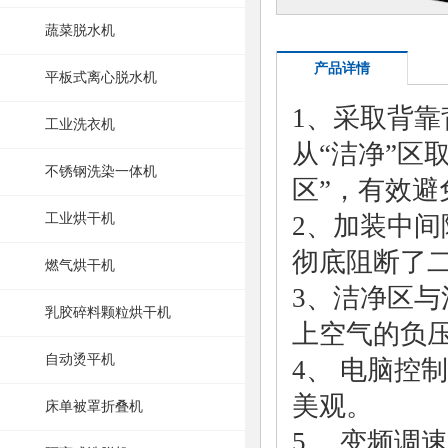
蔬菜脱水机
产品详情
平板式离心脱水机
1、采取背靠
工业洗衣机
从“洁净”区
不锈钢洗染一体机
区”，有效
工业烘干机
2、加装中
彻底阻断了
燃气烘干机
3、洁净区
乳胶碎料颗粒烘干机
上空气的负
自动烫平机
4、
电脑控制
美观。
床单被罩折叠机
5、
变频调速