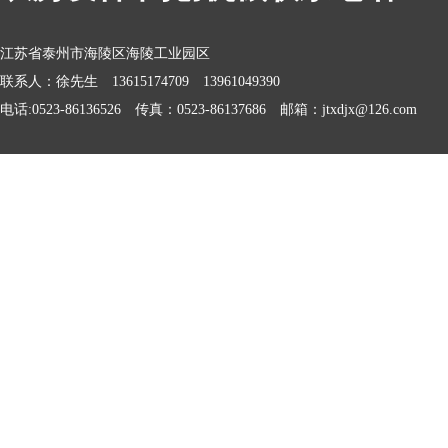
江苏省泰州市海陵区海陵工业园区
联系人：徐先生 13615174709 13961049390
电话:0523-86136526 传真：0523-86137686 邮箱：jtxdjx@126.com